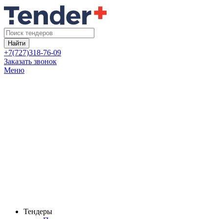
Найти
+7(727)318-76-09
Заказать звонок
Меню
Тендеры