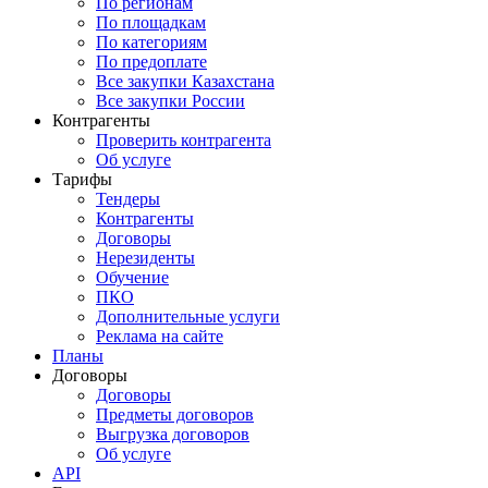
По регионам
По площадкам
По категориям
По предоплате
Все закупки Казахстана
Все закупки России
Контрагенты
Проверить контрагента
Об услуге
Тарифы
Тендеры
Контрагенты
Договоры
Нерезиденты
Обучение
ПКО
Дополнительные услуги
Реклама на сайте
Планы
Договоры
Договоры
Предметы договоров
Выгрузка договоров
Об услуге
API