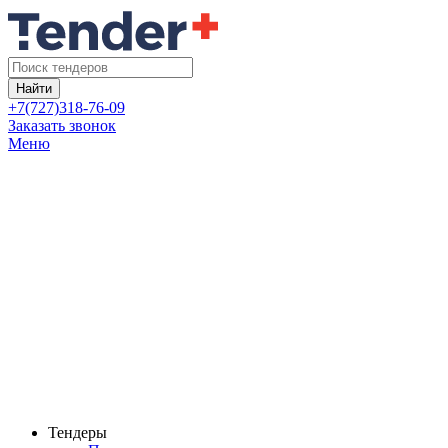
Найти
+7(727)318-76-09
Заказать звонок
Меню
Тендеры