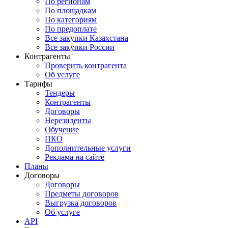
По регионам
По площадкам
По категориям
По предоплате
Все закупки Казахстана
Все закупки России
Контрагенты
Проверить контрагента
Об услуге
Тарифы
Тендеры
Контрагенты
Договоры
Нерезиденты
Обучение
ПКО
Дополнительные услуги
Реклама на сайте
Планы
Договоры
Договоры
Предметы договоров
Выгрузка договоров
Об услуге
API