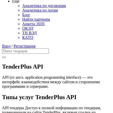
Еще
Аналитика по договорам
Аналитика по лотам
Блог
Найти партнера
Анкета ЭЦП
ОКЭД
ТН ВЭД
КАТО
Вход
/
Регистрация
TenderPlus API
API (от англ. application programming interface) — это
интерфейс взаимодействия между сайтом и сторонними
программами и серверами.
Типы услуг TenderPlus API
API тендеры
Доступ к полной информации по тендерам,
размещенным на сайте TenderPlus, включая ссылки на