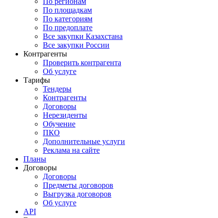
По регионам
По площадкам
По категориям
По предоплате
Все закупки Казахстана
Все закупки России
Контрагенты
Проверить контрагента
Об услуге
Тарифы
Тендеры
Контрагенты
Договоры
Нерезиденты
Обучение
ПКО
Дополнительные услуги
Реклама на сайте
Планы
Договоры
Договоры
Предметы договоров
Выгрузка договоров
Об услуге
API