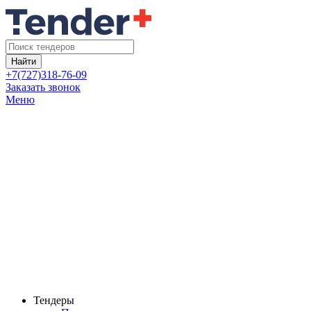
Найти
+7(727)318-76-09
Заказать звонок
Меню
Тендеры