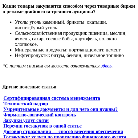
Какие товары закупаются способом через товарные
биржи
в режиме двойного встречного аукциона?
Уголь: уголь каменный, брикеты, окатыши,
лигнит,бурый уголь.
Сельскохозяйственная продукция: пшеница, меслин,
ячмень, сахар, соевые бобы, картофель, волокно
хлопковое.
Минеральные продукты: портландцемент, цемент
Нефтепродукты: битум, бензин, дизельное топливо
*С полным списком вы можете ознакомиться
здесь
.
Другие полезные статьи
Сертифицированная система менеджмента
Технический надзор
Учредительные документы и для чего они нужны?
Форматно-логический контроль
Закупки услуг связи
Перечни госзакупок в одной статье
Договор страхования — способ внесения обеспечения
Госзакупки: услуги по проведению финансового аудита