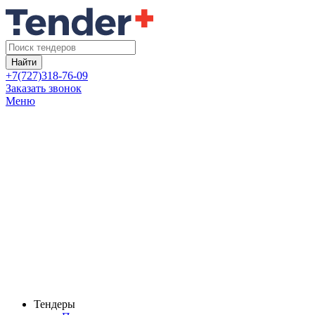
Найти
+7(727)318-76-09
Заказать звонок
Меню
Тендеры