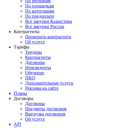
По регионам
По площадкам
По категориям
По предоплате
Все закупки Казахстана
Все закупки России
Контрагенты
Проверить контрагента
Об услуге
Тарифы
Тендеры
Контрагенты
Договоры
Нерезиденты
Обучение
ПКО
Дополнительные услуги
Реклама на сайте
Планы
Договоры
Договоры
Предметы договоров
Выгрузка договоров
Об услуге
API