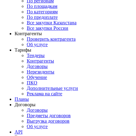
По регионам
По площадкам
По категориям
По предоплате
Все закупки Казахстана
Все закупки России
Контрагенты
Проверить контрагента
Об услуге
Тарифы
Тендеры
Контрагенты
Договоры
Нерезиденты
Обучение
ПКО
Дополнительные услуги
Реклама на сайте
Планы
Договоры
Договоры
Предметы договоров
Выгрузка договоров
Об услуге
API