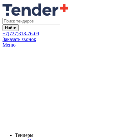
Найти
+7(727)318-76-09
Заказать звонок
Меню
Тендеры