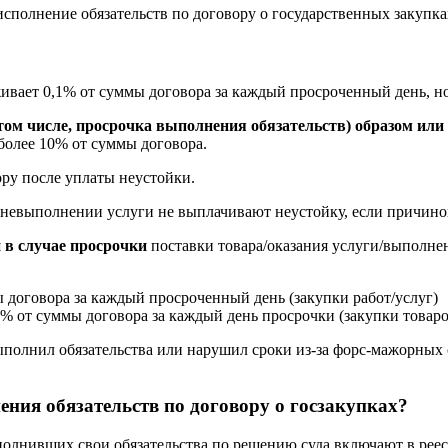
сполнение обязательств по договору о государственных закупка
рживает 0,1% от суммы договора за каждый просроченный день, н
ом числе, просрочка выполнения обязательств) образом или
 более 10% от суммы договора.
ору после уплаты неустойки.
 невыполнении услуги не выплачивают неустойку, если причино
 в случае просрочки
поставки товара/оказания услуги/выполнен
мы договора за каждый просроченный день (закупки работ/услуг)
1% от суммы договора за каждый день просрочки (закупки товаро
полнил обязательства или нарушил сроки из-за форс-мажорных о
ения обязательств по договору о госзакупках?
лнивших свои обязательства по решению суда включают в реес