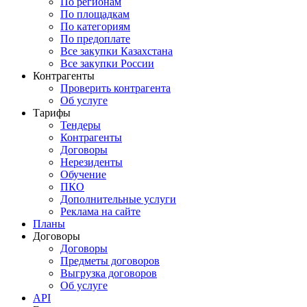
По регионам
По площадкам
По категориям
По предоплате
Все закупки Казахстана
Все закупки России
Контрагенты
Проверить контрагента
Об услуге
Тарифы
Тендеры
Контрагенты
Договоры
Нерезиденты
Обучение
ПКО
Дополнительные услуги
Реклама на сайте
Планы
Договоры
Договоры
Предметы договоров
Выгрузка договоров
Об услуге
API