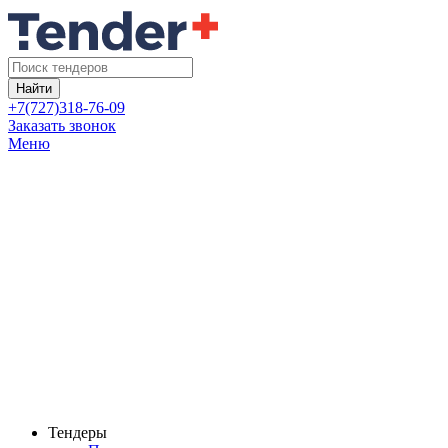
Найти
+7(727)318-76-09
Заказать звонок
Меню
Тендеры