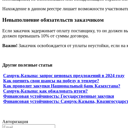
Нахождение в данном реестре лишает возможности участвовать 
Невыполнение обязательств заказчиком
Если заказчик задерживает оплату поставщику, то он должен в
должен превышать 10% от суммы договора.
Важно!
Заказчик освобождается от уплаты неустойки, если на 
Другие полезные статьи
Самрук-Казына: запрос ценовых предложений в 2024 году
Как оценить свои шансы на победу в тендере?
Как проводит закупки Национальный банк Казахстана?
Самрук-Казына: как обжаловать итоги?
Финансовая устойчивость: Государственные закупки
Финансовая устойчивость: Самрук-Казына, Квазигосударс
Авторизация