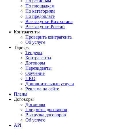
По регионам
По площадкам
По категориям
По предоплате
Все закупки Казахстана
Все закупки России
Контрагенты
Проверить контрагента
Об услуге
Тарифы
Тендеры
Контрагенты
Договоры
Нерезиденты
Обучение
ПКО
Дополнительные услуги
Реклама на сайте
Планы
Договоры
Договоры
Предметы договоров
Выгрузка договоров
Об услуге
API