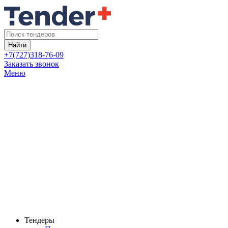
Найти
+7(727)318-76-09
Заказать звонок
Меню
Тендеры