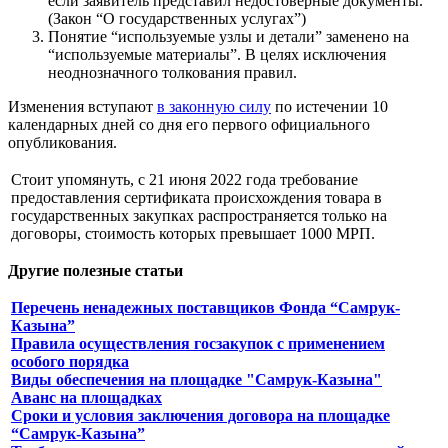
если заявитель представил недостоверные документы.
(Закон “О государственных услугах”)
Понятие “используемые узлы и детали” заменено на
“используемые материалы”. В целях исключения
неоднозначного толкования правил.
Изменения вступают
в законную силу
по истечении 10
календарных дней со дня его первого официального
опубликования.
Стоит упомянуть, с 21 июня 2022 года требование
предоставления сертификата происхождения товара в
государственных закупках распространяется только на
договоры, стоимость которых превышает 1000 МРП.
Другие полезные статьи
Перечень ненадежных поставщиков Фонда “Самрук-
Казына”
Правила осуществления госзакупок с применением
особого порядка
Виды обеспечения на площадке "Самрук-Казына"
Аванс на площадках
Сроки и условия заключения договора на площадке
“Самрук-Казына”