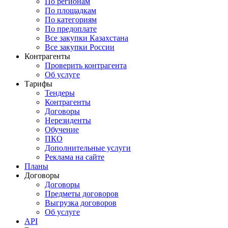
По регионам
По площадкам
По категориям
По предоплате
Все закупки Казахстана
Все закупки России
Контрагенты
Проверить контрагента
Об услуге
Тарифы
Тендеры
Контрагенты
Договоры
Нерезиденты
Обучение
ПКО
Дополнительные услуги
Реклама на сайте
Планы
Договоры
Договоры
Предметы договоров
Выгрузка договоров
Об услуге
API