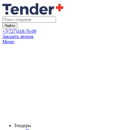
Найти
+7(727)318-76-09
Заказать звонок
Меню
Тендеры