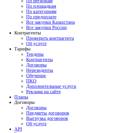
По регионам
По площадкам
По категориям
По предоплате
Все закупки Казахстана
Все закупки России
Контрагенты
Проверить контрагента
Об услуге
Тарифы
Тендеры
Контрагенты
Договоры
Нерезиденты
Обучение
ПКО
Дополнительные услуги
Реклама на сайте
Планы
Договоры
Договоры
Предметы договоров
Выгрузка договоров
Об услуге
API