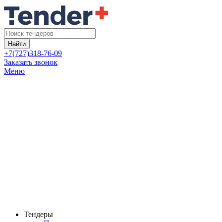
Найти
+7(727)318-76-09
Заказать звонок
Меню
Тендеры