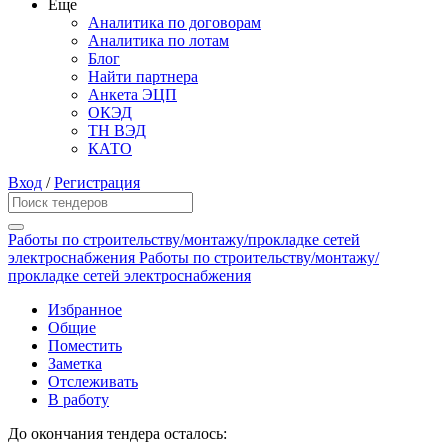
Еще
Аналитика по договорам
Аналитика по лотам
Блог
Найти партнера
Анкета ЭЦП
ОКЭД
ТН ВЭД
КАТО
Вход
/
Регистрация
Работы по строительству/монтажу/прокладке сетей
электроснабжения Работы по строительству/монтажу/
прокладке сетей электроснабжения
Избранное
Общие
Поместить
Заметка
Отслеживать
В работу
До окончания тендера осталось: