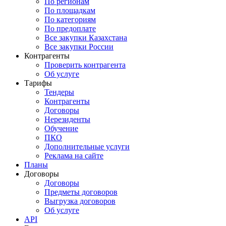
По регионам
По площадкам
По категориям
По предоплате
Все закупки Казахстана
Все закупки России
Контрагенты
Проверить контрагента
Об услуге
Тарифы
Тендеры
Контрагенты
Договоры
Нерезиденты
Обучение
ПКО
Дополнительные услуги
Реклама на сайте
Планы
Договоры
Договоры
Предметы договоров
Выгрузка договоров
Об услуге
API