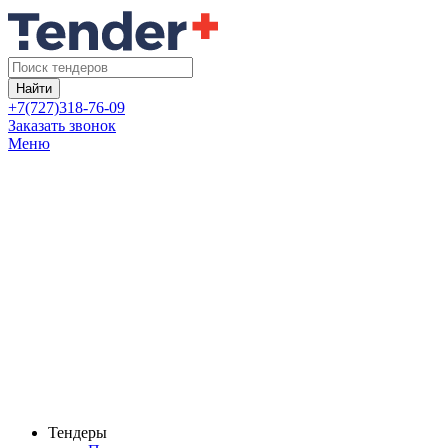
Найти
+7(727)318-76-09
Заказать звонок
Меню
Тендеры