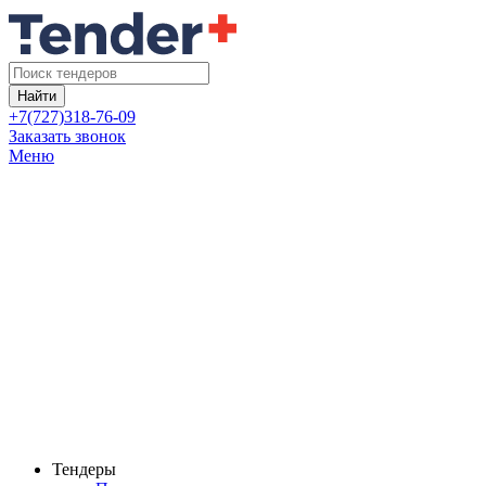
Найти
+7(727)318-76-09
Заказать звонок
Меню
Тендеры