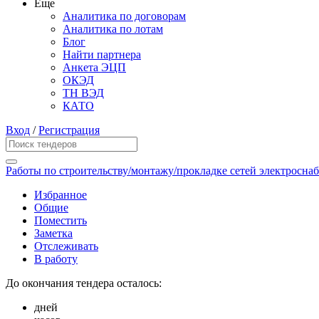
Еще
Аналитика по договорам
Аналитика по лотам
Блог
Найти партнера
Анкета ЭЦП
ОКЭД
ТН ВЭД
КАТО
Вход
/
Регистрация
Работы по строительству/монтажу/прокладке сетей электросна
Избранное
Общие
Поместить
Заметка
Отслеживать
В работу
До окончания тендера осталось:
дней