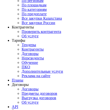
По регионам
По площадкам
По категориям
По предоплате
Все закупки Казахстана
Все закупки России
Контрагенты
Проверить контрагента
Об услуге
Тарифы
Тендеры
Контрагенты
Договоры
Нерезиденты
Обучение
ПКО
Дополнительные услуги
Реклама на сайте
Планы
Договоры
Договоры
Предметы договоров
Выгрузка договоров
Об услуге
API