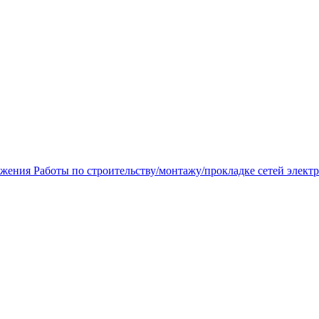
бжения Работы по строительству/монтажу/прокладке сетей элект