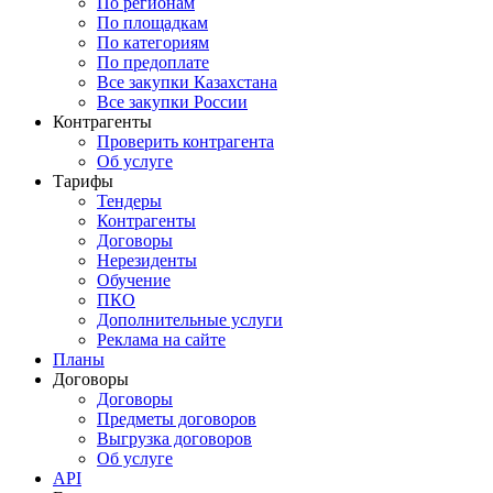
По регионам
По площадкам
По категориям
По предоплате
Все закупки Казахстана
Все закупки России
Контрагенты
Проверить контрагента
Об услуге
Тарифы
Тендеры
Контрагенты
Договоры
Нерезиденты
Обучение
ПКО
Дополнительные услуги
Реклама на сайте
Планы
Договоры
Договоры
Предметы договоров
Выгрузка договоров
Об услуге
API