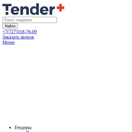
Найти
+7(727)318-76-09
Заказать звонок
Меню
Тендеры