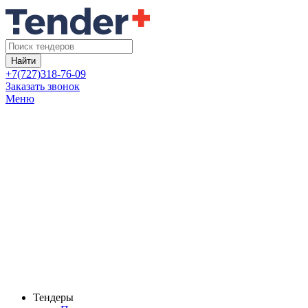
Найти
+7(727)318-76-09
Заказать звонок
Меню
Тендеры