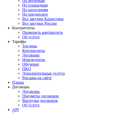
По регионам
По площадкам
По категориям
По предоплате
Все закупки Казахстана
Все закупки России
Контрагенты
Проверить контрагента
Об услуге
Тарифы
Тендеры
Контрагенты
Договоры
Нерезиденты
Обучение
ПКО
Дополнительные услуги
Реклама на сайте
Планы
Договоры
Договоры
Предметы договоров
Выгрузка договоров
Об услуге
API