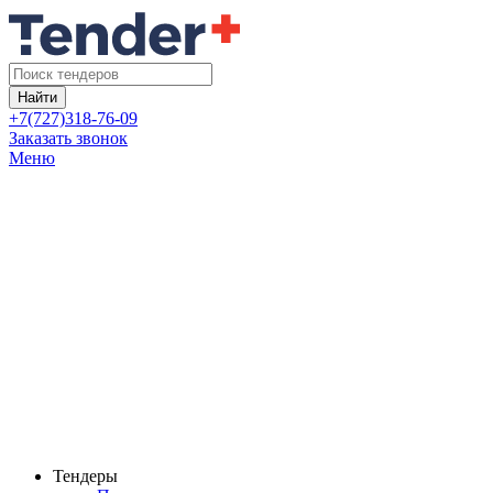
Найти
+7(727)318-76-09
Заказать звонок
Меню
Тендеры