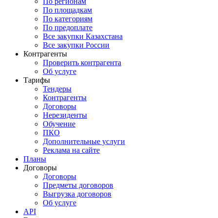
По регионам
По площадкам
По категориям
По предоплате
Все закупки Казахстана
Все закупки России
Контрагенты
Проверить контрагента
Об услуге
Тарифы
Тендеры
Контрагенты
Договоры
Нерезиденты
Обучение
ПКО
Дополнительные услуги
Реклама на сайте
Планы
Договоры
Договоры
Предметы договоров
Выгрузка договоров
Об услуге
API