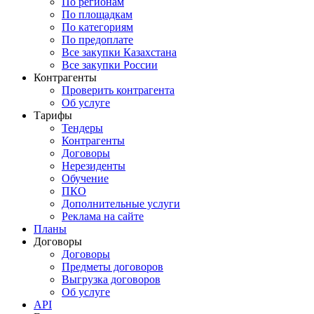
По регионам
По площадкам
По категориям
По предоплате
Все закупки Казахстана
Все закупки России
Контрагенты
Проверить контрагента
Об услуге
Тарифы
Тендеры
Контрагенты
Договоры
Нерезиденты
Обучение
ПКО
Дополнительные услуги
Реклама на сайте
Планы
Договоры
Договоры
Предметы договоров
Выгрузка договоров
Об услуге
API