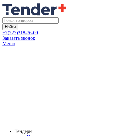
Найти
+7(727)318-76-09
Заказать звонок
Меню
Тендеры