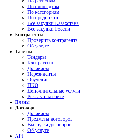
По регионам
По площадкам
По категориям
По предоплате
Все закупки Казахстана
Все закупки России
Контрагенты
Проверить контрагента
Об услуге
Тарифы
Тендеры
Контрагенты
Договоры
Нерезиденты
Обучение
ПКО
Дополнительные услуги
Реклама на сайте
Планы
Договоры
Договоры
Предметы договоров
Выгрузка договоров
Об услуге
API