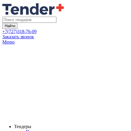
Найти
+7(727)318-76-09
Заказать звонок
Меню
Тендеры