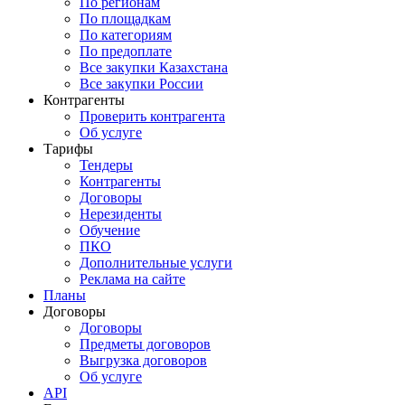
По регионам
По площадкам
По категориям
По предоплате
Все закупки Казахстана
Все закупки России
Контрагенты
Проверить контрагента
Об услуге
Тарифы
Тендеры
Контрагенты
Договоры
Нерезиденты
Обучение
ПКО
Дополнительные услуги
Реклама на сайте
Планы
Договоры
Договоры
Предметы договоров
Выгрузка договоров
Об услуге
API