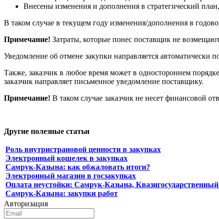
Внесены изменения и дополнения в стратегический план,
В таком случае в текущем году изменения/дополнения в годово
Примечание!
Затраты, которые понес поставщик не возмещаю
Уведомление об отмене закупки направляется автоматически п
Также, заказчик в любое время может в одностороннем порядке
заказчик направляет письменное уведомление поставщику.
Примечание!
В таком случае заказчик не несет финансовой от
Другие полезные статьи
Роль внутристрановой ценности в закупках
Электронный кошелек в закупках
Самрук-Казына: как обжаловать итоги?
Электронный магазин в госзакупках
Оплата неустойки: Самрук-Казына, Квазигосударственный
Самрук-Казына: закупки работ
Авторизация