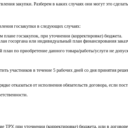
вления закупки. Разберем в каких случаях они могут это сделать
твления госзакупки в следующих случаях:
м плане госзакупок, при уточнении (корректировке) бюджета.
план госоргана или индивидуальный план финансирования заказ
й план по приобретение данного товара/работы/услуги не допус
ить участников в течение 5 рабочих дней со дня принятия реше
рядке отказаться от исполнения обязательств договора, если по
ветственности.
е ТРУ, при уточнении (корректировке) бюджета, или в договоре