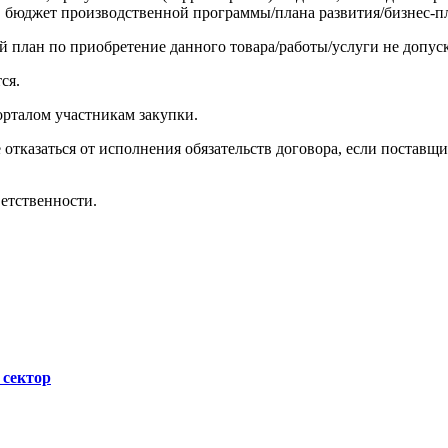
 бюджет производственной программы/плана развития/бизнес-пл
й план по приобретение данного товара/работы/услуги не допус
тся.
орталом участникам закупки.
 отказаться от исполнения обязательств договора, если поставщ
ветственности.
 сектор