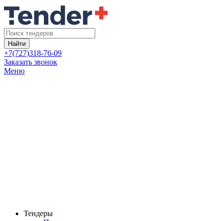
Найти
+7(727)318-76-09
Заказать звонок
Меню
Тендеры