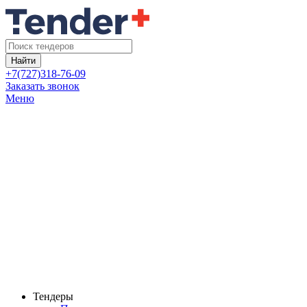
Найти
+7(727)318-76-09
Заказать звонок
Меню
Тендеры