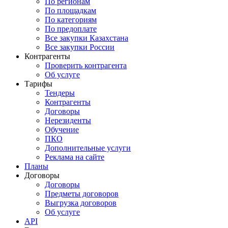
По регионам
По площадкам
По категориям
По предоплате
Все закупки Казахстана
Все закупки России
Контрагенты
Проверить контрагента
Об услуге
Тарифы
Тендеры
Контрагенты
Договоры
Нерезиденты
Обучение
ПКО
Дополнительные услуги
Реклама на сайте
Планы
Договоры
Договоры
Предметы договоров
Выгрузка договоров
Об услуге
API