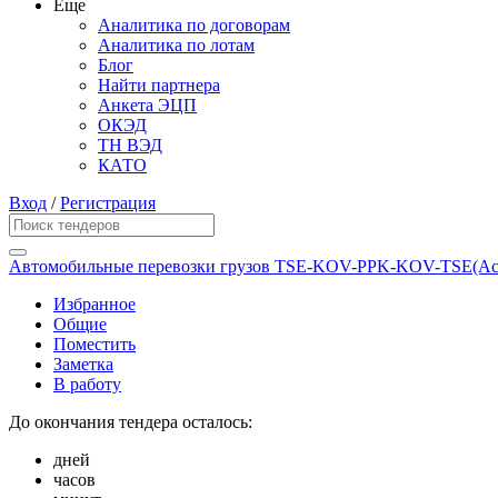
Еще
Аналитика по договорам
Аналитика по лотам
Блог
Найти партнера
Анкета ЭЦП
ОКЭД
ТН ВЭД
КАТО
Вход
/
Регистрация
Автомобильные перевозки грузов TSE-KOV-PPK-KOV-TSE(Аста
Избранное
Общие
Поместить
Заметка
В работу
До окончания тендера осталось:
дней
часов