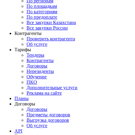
По регионам
По площадкам
По категориям
По предоплате
Все закупки Казахстана
Все закупки России
Контрагенты
Проверить контрагента
Об услуге
Тарифы
Тендеры
Контрагенты
Договоры
Нерезиденты
Обучение
ПКО
Дополнительные услуги
Реклама на сайте
Планы
Договоры
Договоры
Предметы договоров
Выгрузка договоров
Об услуге
API