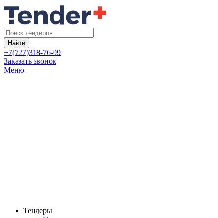
Найти
+7(727)318-76-09
Заказать звонок
Меню
Тендеры