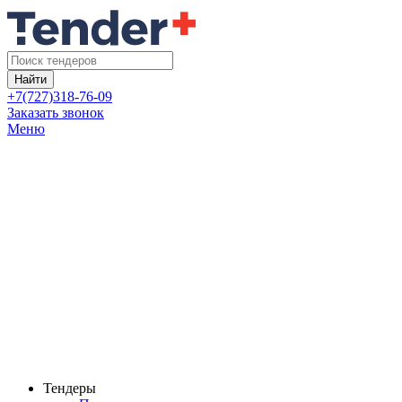
Найти
+7(727)318-76-09
Заказать звонок
Меню
Тендеры