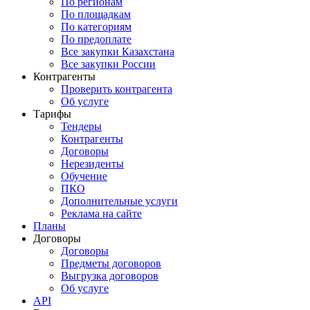
По регионам
По площадкам
По категориям
По предоплате
Все закупки Казахстана
Все закупки России
Контрагенты
Проверить контрагента
Об услуге
Тарифы
Тендеры
Контрагенты
Договоры
Нерезиденты
Обучение
ПКО
Дополнительные услуги
Реклама на сайте
Планы
Договоры
Договоры
Предметы договоров
Выгрузка договоров
Об услуге
API