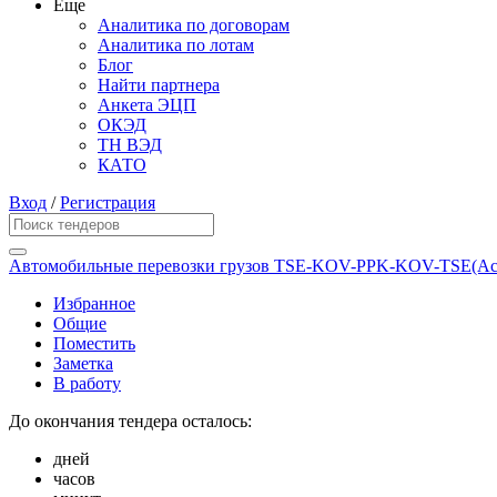
Еще
Аналитика по договорам
Аналитика по лотам
Блог
Найти партнера
Анкета ЭЦП
ОКЭД
ТН ВЭД
КАТО
Вход
/
Регистрация
Автомобильные перевозки грузов TSE-KOV-PPK-KOV-TSE(Аста
Избранное
Общие
Поместить
Заметка
В работу
До окончания тендера осталось:
дней
часов