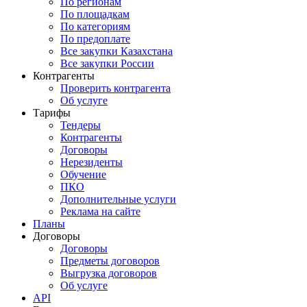
По регионам
По площадкам
По категориям
По предоплате
Все закупки Казахстана
Все закупки России
Контрагенты
Проверить контрагента
Об услуге
Тарифы
Тендеры
Контрагенты
Договоры
Нерезиденты
Обучение
ПКО
Дополнительные услуги
Реклама на сайте
Планы
Договоры
Договоры
Предметы договоров
Выгрузка договоров
Об услуге
API