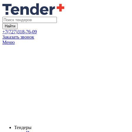
Найти
+7(727)318-76-09
Заказать звонок
Меню
Тендеры