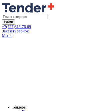
Найти
+7(727)318-76-09
Заказать звонок
Меню
Тендеры