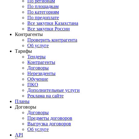
По регионам
По площадкам
По категориям
По предоплате
Все закупки Казахстана
Все закупки России
Контрагенты
Проверить контрагента
Об услуге
Тарифы
Тендеры
Контрагенты
Договоры
Нерезиденты
Обучение
ПКО
Дополнительные услуги
Реклама на сайте
Планы
Договоры
Договоры
Предметы договоров
Выгрузка договоров
Об услуге
API