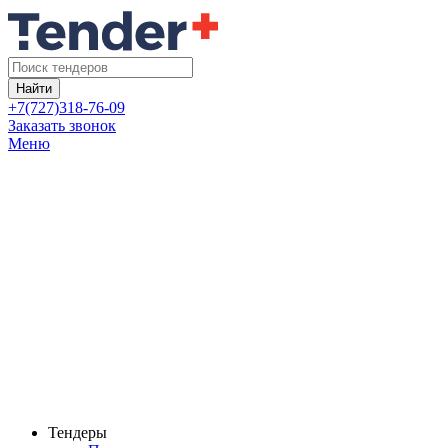
Найти
+7(727)318-76-09
Заказать звонок
Меню
Тендеры