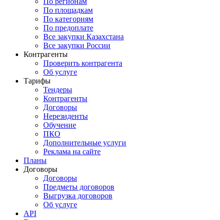
По регионам
По площадкам
По категориям
По предоплате
Все закупки Казахстана
Все закупки России
Контрагенты
Проверить контрагента
Об услуге
Тарифы
Тендеры
Контрагенты
Договоры
Нерезиденты
Обучение
ПКО
Дополнительные услуги
Реклама на сайте
Планы
Договоры
Договоры
Предметы договоров
Выгрузка договоров
Об услуге
API