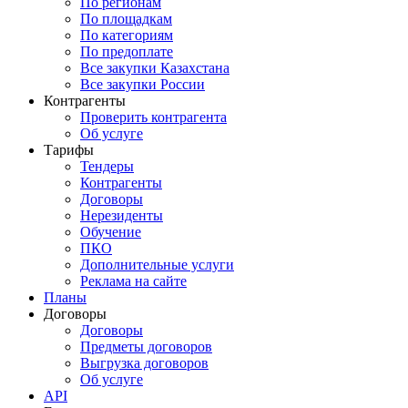
По регионам
По площадкам
По категориям
По предоплате
Все закупки Казахстана
Все закупки России
Контрагенты
Проверить контрагента
Об услуге
Тарифы
Тендеры
Контрагенты
Договоры
Нерезиденты
Обучение
ПКО
Дополнительные услуги
Реклама на сайте
Планы
Договоры
Договоры
Предметы договоров
Выгрузка договоров
Об услуге
API