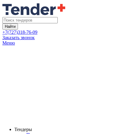
Найти
+7(727)318-76-09
Заказать звонок
Меню
Тендеры