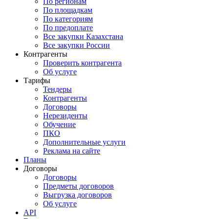
По регионам
По площадкам
По категориям
По предоплате
Все закупки Казахстана
Все закупки России
Контрагенты
Проверить контрагента
Об услуге
Тарифы
Тендеры
Контрагенты
Договоры
Нерезиденты
Обучение
ПКО
Дополнительные услуги
Реклама на сайте
Планы
Договоры
Договоры
Предметы договоров
Выгрузка договоров
Об услуге
API