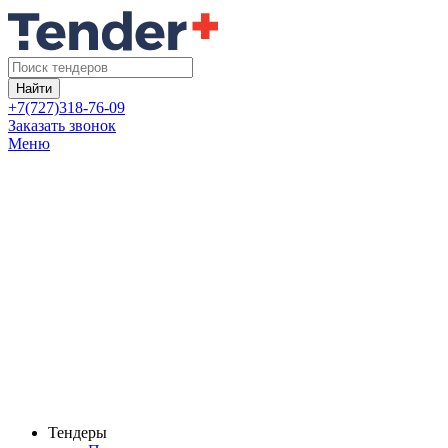
Найти
+7(727)318-76-09
Заказать звонок
Меню
Тендеры