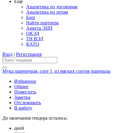
Еще
Аналитика по договорам
Аналитика по лотам
Блог
Найти партнера
Анкета ЭЦП
ОКЭД
ТН ВЭД
КАТО
Вход
/
Регистрация
Мука пшеничная, сорт 1, из мягких сортов пшеницы
Избранное
Общие
Поместить
Заметка
Отслеживать
В работу
До окончания тендера осталось:
дней