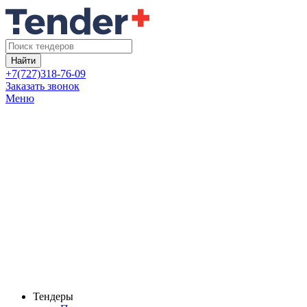
Найти
+7(727)318-76-09
Заказать звонок
Меню
Тендеры