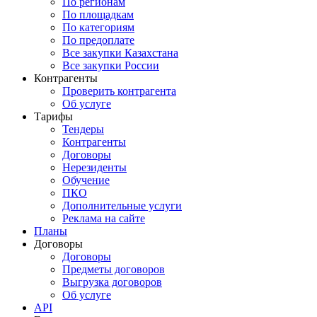
По регионам
По площадкам
По категориям
По предоплате
Все закупки Казахстана
Все закупки России
Контрагенты
Проверить контрагента
Об услуге
Тарифы
Тендеры
Контрагенты
Договоры
Нерезиденты
Обучение
ПКО
Дополнительные услуги
Реклама на сайте
Планы
Договоры
Договоры
Предметы договоров
Выгрузка договоров
Об услуге
API