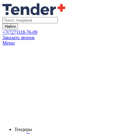
Найти
+7(727)318-76-09
Заказать звонок
Меню
Тендеры