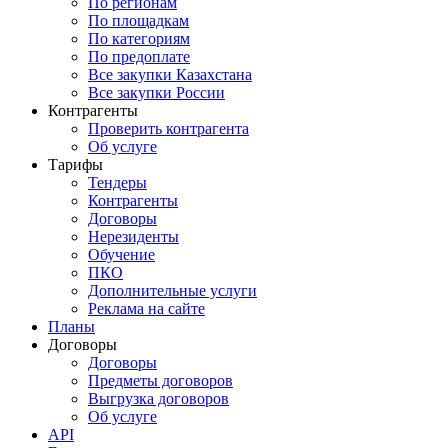
По регионам
По площадкам
По категориям
По предоплате
Все закупки Казахстана
Все закупки России
Контрагенты
Проверить контрагента
Об услуге
Тарифы
Тендеры
Контрагенты
Договоры
Нерезиденты
Обучение
ПКО
Дополнительные услуги
Реклама на сайте
Планы
Договоры
Договоры
Предметы договоров
Выгрузка договоров
Об услуге
API