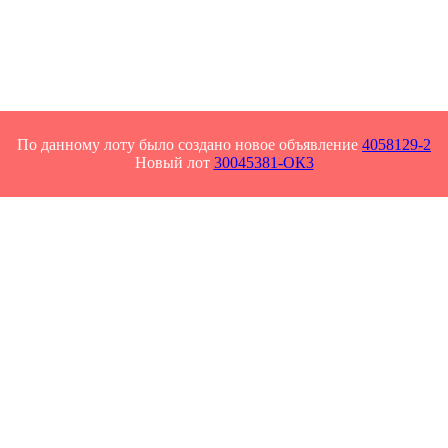
По данному лоту было создано новое объявление
4058129-2
Новый лот
30045381-ОК3