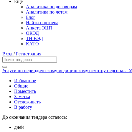
Еще
Аналитика по договорам
Аналитика по лотам
Блог
Найти партнера
Анкета ЭЦП
ОКЭД
ТН ВЭД
КАТО
Вход
/
Регистрация
Услуги по периодическому медицинскому осмотру персонала У
Избранное
Общие
Поместить
Заметка
Отслеживать
В работу
До окончания тендера осталось:
дней