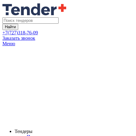
Найти
+7(727)318-76-09
Заказать звонок
Меню
Тендеры