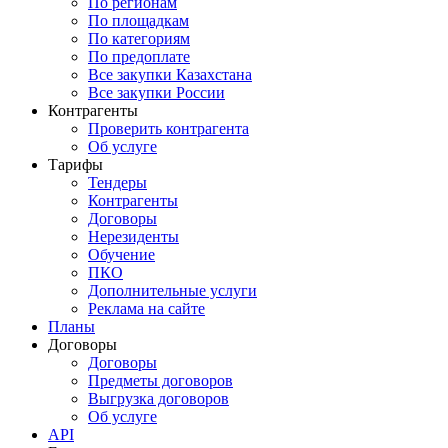
По регионам
По площадкам
По категориям
По предоплате
Все закупки Казахстана
Все закупки России
Контрагенты
Проверить контрагента
Об услуге
Тарифы
Тендеры
Контрагенты
Договоры
Нерезиденты
Обучение
ПКО
Дополнительные услуги
Реклама на сайте
Планы
Договоры
Договоры
Предметы договоров
Выгрузка договоров
Об услуге
API