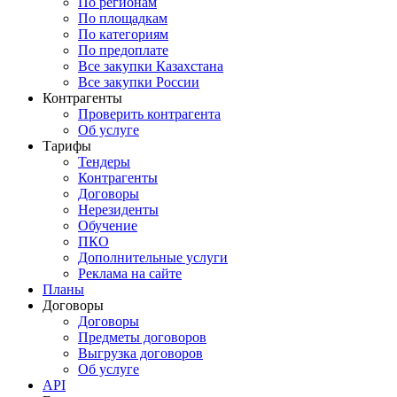
По регионам
По площадкам
По категориям
По предоплате
Все закупки Казахстана
Все закупки России
Контрагенты
Проверить контрагента
Об услуге
Тарифы
Тендеры
Контрагенты
Договоры
Нерезиденты
Обучение
ПКО
Дополнительные услуги
Реклама на сайте
Планы
Договоры
Договоры
Предметы договоров
Выгрузка договоров
Об услуге
API