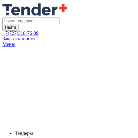
Найти
+7(727)318-76-09
Заказать звонок
Меню
Тендеры