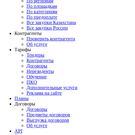
По регионам
По площадкам
По категориям
По предоплате
Все закупки Казахстана
Все закупки России
Контрагенты
Проверить контрагента
Об услуге
Тарифы
Тендеры
Контрагенты
Договоры
Нерезиденты
Обучение
ПКО
Дополнительные услуги
Реклама на сайте
Планы
Договоры
Договоры
Предметы договоров
Выгрузка договоров
Об услуге
API