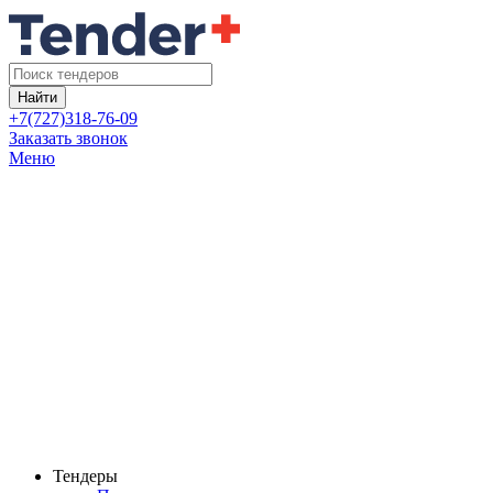
Найти
+7(727)318-76-09
Заказать звонок
Меню
Тендеры