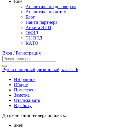
Еще
Аналитика по договорам
Аналитика по лотам
Блог
Найти партнера
Анкета ЭЦП
ОКЭД
ТН ВЭД
КАТО
Вход
/
Регистрация
Рукав напорный, резиновый, класса Б
Избранное
Общие
Поместить
Заметка
Отслеживать
В работу
До окончания тендера осталось:
дней