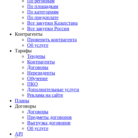
По регионам
По площадкам
По категориям
По предоплате
Все закупки Казахстана
Все закупки России
Контрагенты
Проверить контрагента
Об услуге
Тарифы
Тендеры
Контрагенты
Договоры
Нерезиденты
Обучение
ПКО
Дополнительные услуги
Реклама на сайте
Планы
Договоры
Договоры
Предметы договоров
Выгрузка договоров
Об услуге
API