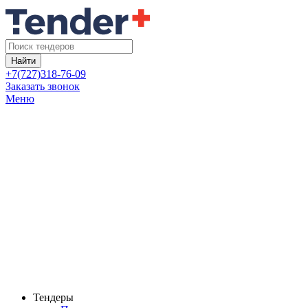
Найти
+7(727)318-76-09
Заказать звонок
Меню
Тендеры