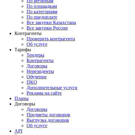
По регионам
По площадкам
По категориям
По предоплате
Все закупки Казахстана
Все закупки России
Контрагенты
Проверить контрагента
Об услуге
Тарифы
Тендеры
Контрагенты
Договоры
Нерезиденты
Обучение
ПКО
Дополнительные услуги
Реклама на сайте
Планы
Договоры
Договоры
Предметы договоров
Выгрузка договоров
Об услуге
API