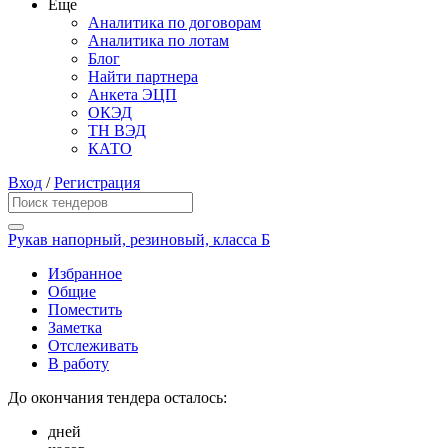
Еще
Аналитика по договорам
Аналитика по лотам
Блог
Найти партнера
Анкета ЭЦП
ОКЭД
ТН ВЭД
КАТО
Вход
/
Регистрация
Рукав напорный, резиновый, класса Б
Избранное
Общие
Поместить
Заметка
Отслеживать
В работу
До окончания тендера осталось:
дней