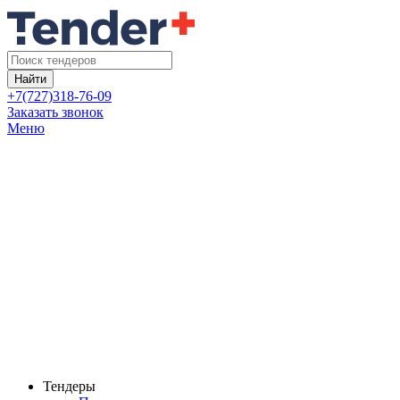
Найти
+7(727)318-76-09
Заказать звонок
Меню
Тендеры