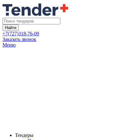
Найти
+7(727)318-76-09
Заказать звонок
Меню
Тендеры