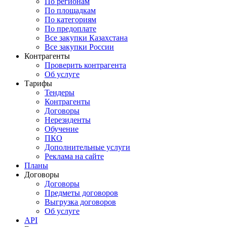
По регионам
По площадкам
По категориям
По предоплате
Все закупки Казахстана
Все закупки России
Контрагенты
Проверить контрагента
Об услуге
Тарифы
Тендеры
Контрагенты
Договоры
Нерезиденты
Обучение
ПКО
Дополнительные услуги
Реклама на сайте
Планы
Договоры
Договоры
Предметы договоров
Выгрузка договоров
Об услуге
API