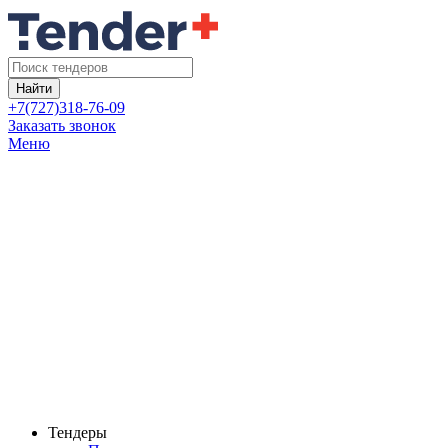
Найти
+7(727)318-76-09
Заказать звонок
Меню
Тендеры