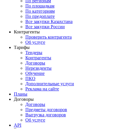
По регионам
По площадкам
По категориям
По предоплате
Все закупки Казахстана
Все закупки России
Контрагенты
Проверить контрагента
Об услуге
Тарифы
Тендеры
Контрагенты
Договоры
Нерезиденты
Обучение
ПКО
Дополнительные услуги
Реклама на сайте
Планы
Договоры
Договоры
Предметы договоров
Выгрузка договоров
Об услуге
API