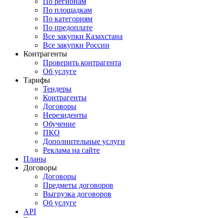
По регионам
По площадкам
По категориям
По предоплате
Все закупки Казахстана
Все закупки России
Контрагенты
Проверить контрагента
Об услуге
Тарифы
Тендеры
Контрагенты
Договоры
Нерезиденты
Обучение
ПКО
Дополнительные услуги
Реклама на сайте
Планы
Договоры
Договоры
Предметы договоров
Выгрузка договоров
Об услуге
API