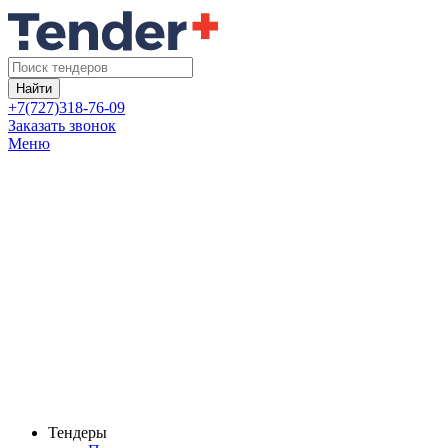
Найти
+7(727)318-76-09
Заказать звонок
Меню
Тендеры