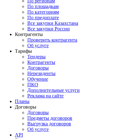
По регионам
По площадкам
По категориям
По предоплате
Все закупки Казахстана
Все закупки России
Контрагенты
Проверить контрагента
Об услуге
Тарифы
Тендеры
Контрагенты
Договоры
Нерезиденты
Обучение
ПКО
Дополнительные услуги
Реклама на сайте
Планы
Договоры
Договоры
Предметы договоров
Выгрузка договоров
Об услуге
API