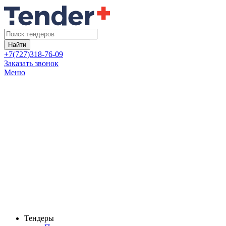
Найти
+7(727)318-76-09
Заказать звонок
Меню
Тендеры