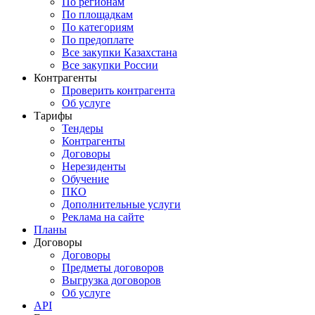
По регионам
По площадкам
По категориям
По предоплате
Все закупки Казахстана
Все закупки России
Контрагенты
Проверить контрагента
Об услуге
Тарифы
Тендеры
Контрагенты
Договоры
Нерезиденты
Обучение
ПКО
Дополнительные услуги
Реклама на сайте
Планы
Договоры
Договоры
Предметы договоров
Выгрузка договоров
Об услуге
API