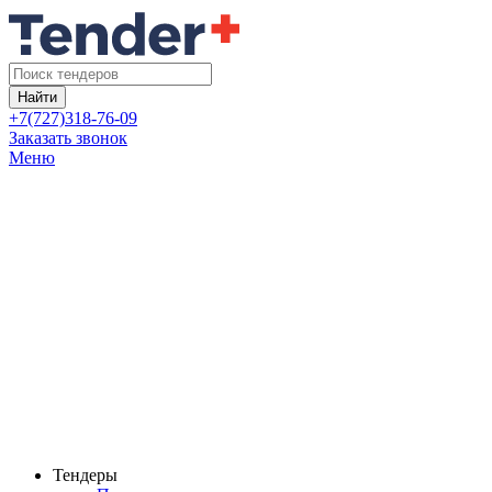
Найти
+7(727)318-76-09
Заказать звонок
Меню
Тендеры