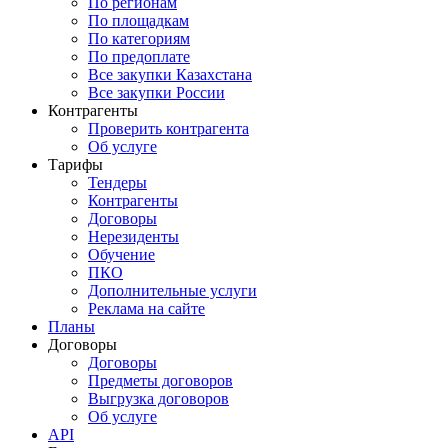
По регионам
По площадкам
По категориям
По предоплате
Все закупки Казахстана
Все закупки России
Контрагенты
Проверить контрагента
Об услуге
Тарифы
Тендеры
Контрагенты
Договоры
Нерезиденты
Обучение
ПКО
Дополнительные услуги
Реклама на сайте
Планы
Договоры
Договоры
Предметы договоров
Выгрузка договоров
Об услуге
API