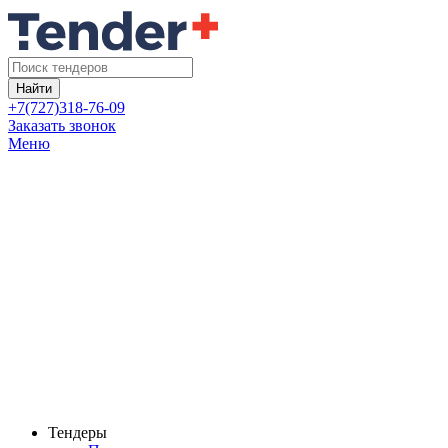
Найти
+7(727)318-76-09
Заказать звонок
Меню
Тендеры