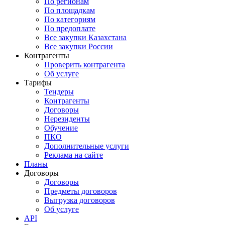
По регионам
По площадкам
По категориям
По предоплате
Все закупки Казахстана
Все закупки России
Контрагенты
Проверить контрагента
Об услуге
Тарифы
Тендеры
Контрагенты
Договоры
Нерезиденты
Обучение
ПКО
Дополнительные услуги
Реклама на сайте
Планы
Договоры
Договоры
Предметы договоров
Выгрузка договоров
Об услуге
API