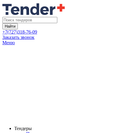
Найти
+7(727)318-76-09
Заказать звонок
Меню
Тендеры