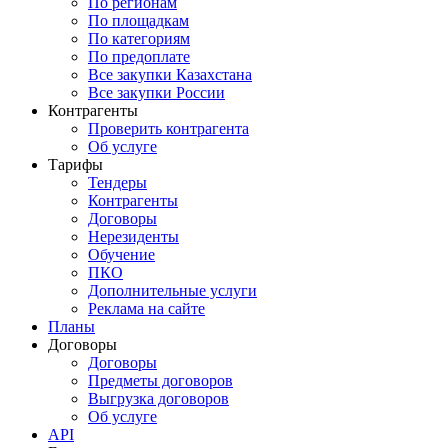
По регионам
По площадкам
По категориям
По предоплате
Все закупки Казахстана
Все закупки России
Контрагенты
Проверить контрагента
Об услуге
Тарифы
Тендеры
Контрагенты
Договоры
Нерезиденты
Обучение
ПКО
Дополнительные услуги
Реклама на сайте
Планы
Договоры
Договоры
Предметы договоров
Выгрузка договоров
Об услуге
API