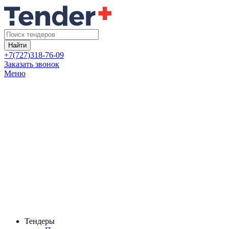
Найти
+7(727)318-76-09
Заказать звонок
Меню
Тендеры