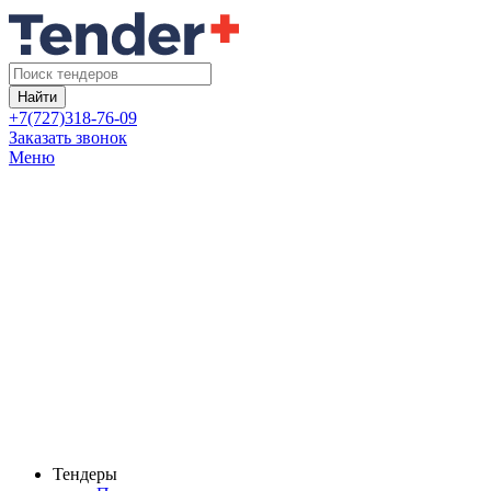
Найти
+7(727)318-76-09
Заказать звонок
Меню
Тендеры