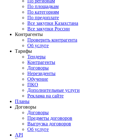
По регионам
По площадкам
По категориям
По предоплате
Все закупки Казахстана
Все закупки России
Контрагенты
Проверить контрагента
Об услуге
Тарифы
Тендеры
Контрагенты
Договоры
Нерезиденты
Обучение
ПКО
Дополнительные услуги
Реклама на сайте
Планы
Договоры
Договоры
Предметы договоров
Выгрузка договоров
Об услуге
API