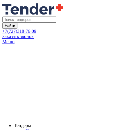
Найти
+7(727)318-76-09
Заказать звонок
Меню
Тендеры