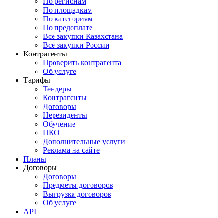
По регионам
По площадкам
По категориям
По предоплате
Все закупки Казахстана
Все закупки России
Контрагенты
Проверить контрагента
Об услуге
Тарифы
Тендеры
Контрагенты
Договоры
Нерезиденты
Обучение
ПКО
Дополнительные услуги
Реклама на сайте
Планы
Договоры
Договоры
Предметы договоров
Выгрузка договоров
Об услуге
API