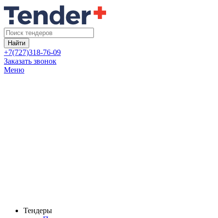
Найти
+7(727)318-76-09
Заказать звонок
Меню
Тендеры