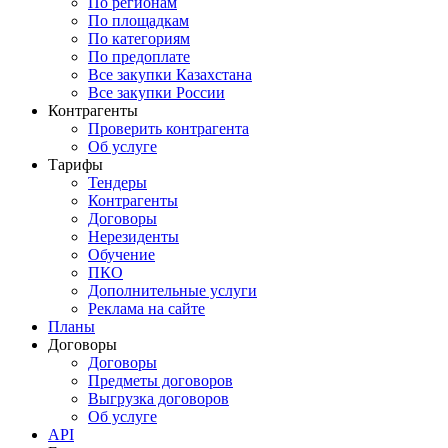
По регионам
По площадкам
По категориям
По предоплате
Все закупки Казахстана
Все закупки России
Контрагенты
Проверить контрагента
Об услуге
Тарифы
Тендеры
Контрагенты
Договоры
Нерезиденты
Обучение
ПКО
Дополнительные услуги
Реклама на сайте
Планы
Договоры
Договоры
Предметы договоров
Выгрузка договоров
Об услуге
API