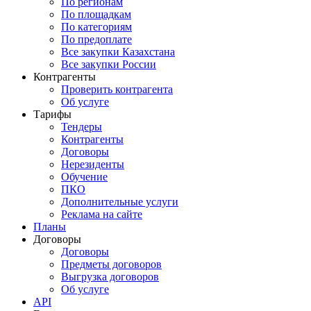
По регионам
По площадкам
По категориям
По предоплате
Все закупки Казахстана
Все закупки России
Контрагенты
Проверить контрагента
Об услуге
Тарифы
Тендеры
Контрагенты
Договоры
Нерезиденты
Обучение
ПКО
Дополнительные услуги
Реклама на сайте
Планы
Договоры
Договоры
Предметы договоров
Выгрузка договоров
Об услуге
API