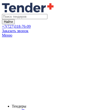
Найти
+7(727)318-76-09
Заказать звонок
Меню
Тендеры