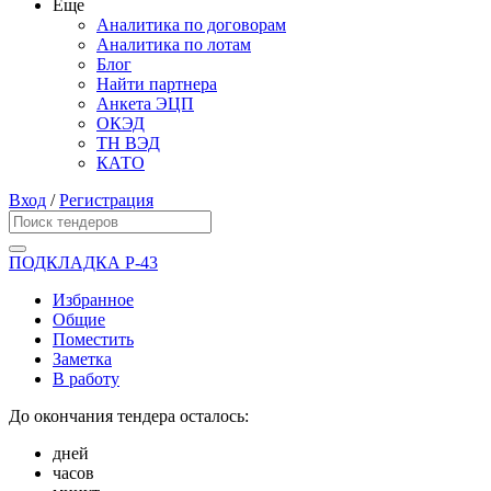
Еще
Аналитика по договорам
Аналитика по лотам
Блог
Найти партнера
Анкета ЭЦП
ОКЭД
ТН ВЭД
КАТО
Вход
/
Регистрация
ПОДКЛАДКА Р-43
Избранное
Общие
Поместить
Заметка
В работу
До окончания тендера осталось:
дней
часов