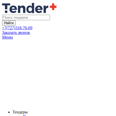
Найти
+7(727)318-76-09
Заказать звонок
Меню
Тендеры