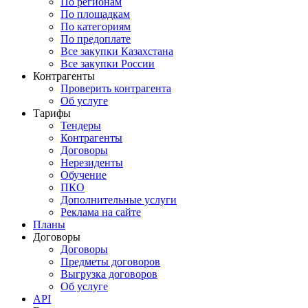
По регионам
По площадкам
По категориям
По предоплате
Все закупки Казахстана
Все закупки России
Контрагенты
Проверить контрагента
Об услуге
Тарифы
Тендеры
Контрагенты
Договоры
Нерезиденты
Обучение
ПКО
Дополнительные услуги
Реклама на сайте
Планы
Договоры
Договоры
Предметы договоров
Выгрузка договоров
Об услуге
API