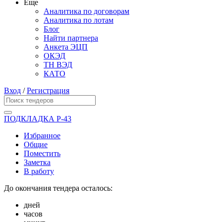
Еще
Аналитика по договорам
Аналитика по лотам
Блог
Найти партнера
Анкета ЭЦП
ОКЭД
ТН ВЭД
КАТО
Вход
/
Регистрация
ПОДКЛАДКА Р-43
Избранное
Общие
Поместить
Заметка
В работу
До окончания тендера осталось:
дней
часов