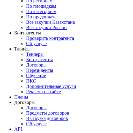
По регионам
По площадкам
По категориям
По предоплате
Все закупки Казахстана
Все закупки России
Контрагенты
Проверить контрагента
Об услуге
Тарифы
Тендеры
Контрагенты
Договоры
Нерезиденты
Обучение
ПКО
Дополнительные услуги
Реклама на сайте
Планы
Договоры
Договоры
Предметы договоров
Выгрузка договоров
Об услуге
API