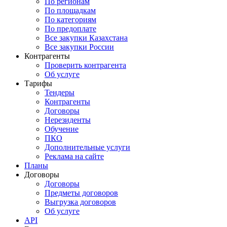
По регионам
По площадкам
По категориям
По предоплате
Все закупки Казахстана
Все закупки России
Контрагенты
Проверить контрагента
Об услуге
Тарифы
Тендеры
Контрагенты
Договоры
Нерезиденты
Обучение
ПКО
Дополнительные услуги
Реклама на сайте
Планы
Договоры
Договоры
Предметы договоров
Выгрузка договоров
Об услуге
API