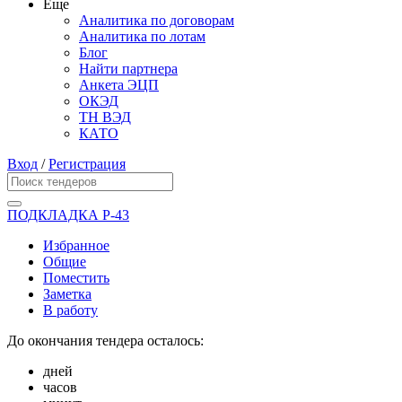
Еще
Аналитика по договорам
Аналитика по лотам
Блог
Найти партнера
Анкета ЭЦП
ОКЭД
ТН ВЭД
КАТО
Вход
/
Регистрация
ПОДКЛАДКА Р-43
Избранное
Общие
Поместить
Заметка
В работу
До окончания тендера осталось:
дней
часов