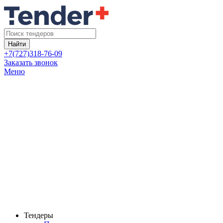
Найти
+7(727)318-76-09
Заказать звонок
Меню
Тендеры