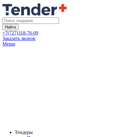
Найти
+7(727)318-76-09
Заказать звонок
Меню
Тендеры