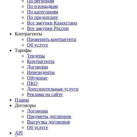
По регионам
По площадкам
По категориям
По предоплате
Все закупки Казахстана
Все закупки России
Контрагенты
Проверить контрагента
Об услуге
Тарифы
Тендеры
Контрагенты
Договоры
Нерезиденты
Обучение
ПКО
Дополнительные услуги
Реклама на сайте
Планы
Договоры
Договоры
Предметы договоров
Выгрузка договоров
Об услуге
API